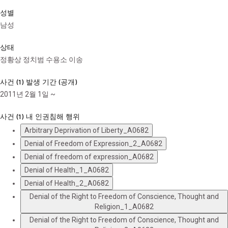
성별
남성
상태
정황상 정치범 수용소 이송
사건 (1) 발생 기간 (공개)
2011년 2월 1일 ~
사건 (1) 내 인권침해 행위
Arbitrary Deprivation of Liberty_A0682
Denial of Freedom of Expression_2_A0682
Denial of freedom of expression_A0682
Denial of Health_1_A0682
Denial of Health_2_A0682
Denial of the Right to Freedom of Conscience, Thought and
Religion_1_A0682
Denial of the Right to Freedom of Conscience, Thought and