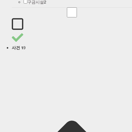
2
구금시설
9
사건 1