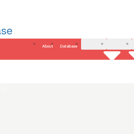
ase
About
Database
3D Model
Analytics
그인