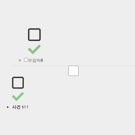
8
수감자
11
사건 1