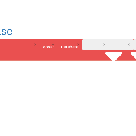
ase
About
Database
3D Model
Analytics
그인