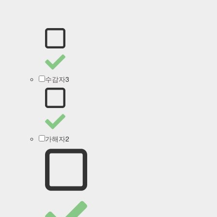
3
수감자
2
가해자