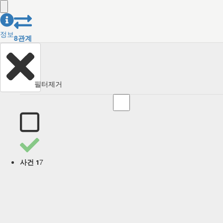
정보
8
관계
필터제거
7
사건 1