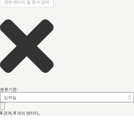
분류기준:
입력일
8
관계
,
8
개의 엔티티,