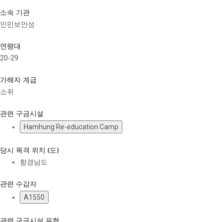
소속 기관
인민보안성
연령대
20-29
가해자 계급
소위
관련 구금시설
Hamhung Re-education Camp
당시 목격 위치 (도)
함경남도
관련 수감자
A1550
관련 구금시설 유형