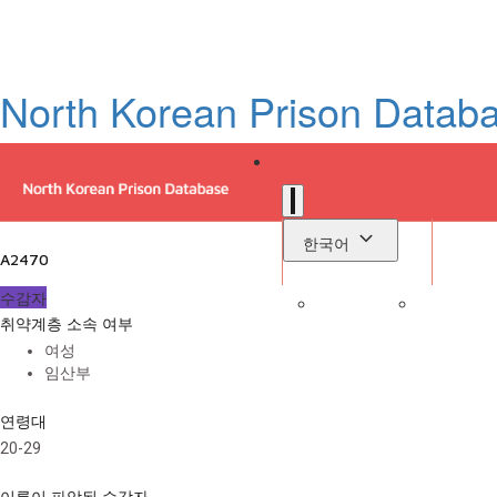
North Korean Prison Datab
한국어
A2470
수감자
취약계층 소속 여부
로
여성
라이브러리
임산부
연령대
20-29
이름이 파악된 수감자