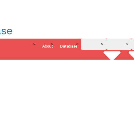
ase
About
Database
3D Model
Analytics
그인