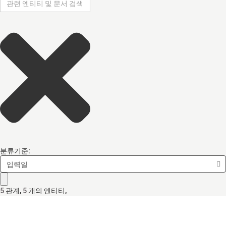
분류기준:
입력일
5
관계
,
5
개의 엔티티,