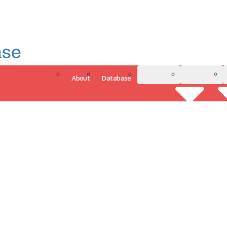
ase
About
Database
3D Model
Analytics
그인