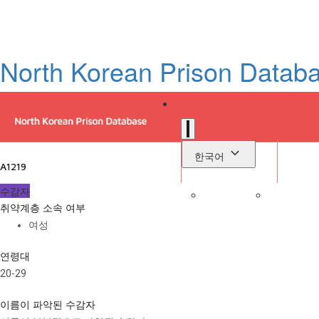
North Korean Prison Datab
한국어
A1219
수감자
취약계층 소속 여부
로
여성
라이브러리
연령대
20-29
이름이 파악된 수감자