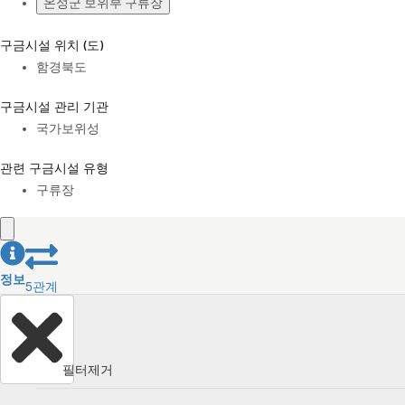
온성군 보위부 구류장
구금시설 위치 (도)
함경북도
구금시설 관리 기관
국가보위성
관련 구금시설 유형
구류장
정보
5
관계
필터제거