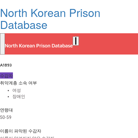
North Korean Prison
Database
A1893
수감자
취약계층 소속 여부
여성
장애인
연령대
50-59
이름이 파악된 수감자