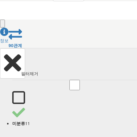
정보
90
관계
필터제거
11
미분류