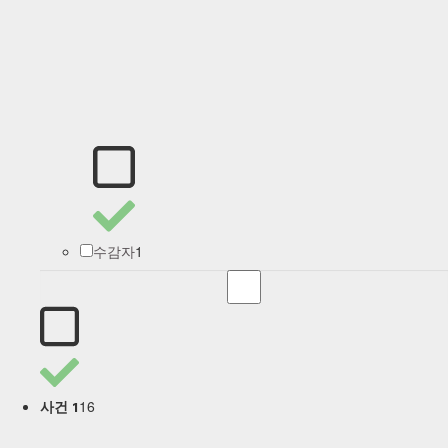
1
수감자
16
사건 1