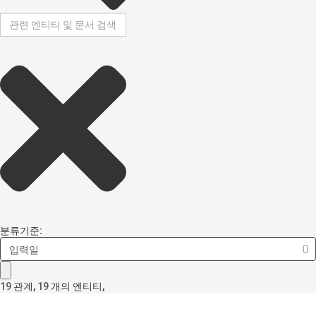
분류기준:
입력일
19
관계
,
19
개의 엔티티,