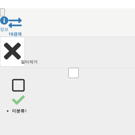
정보
19
관계
필터제거
1
미분류