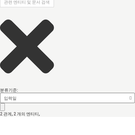
분류기준:
입력일
2
관계
,
2
개의 엔티티,