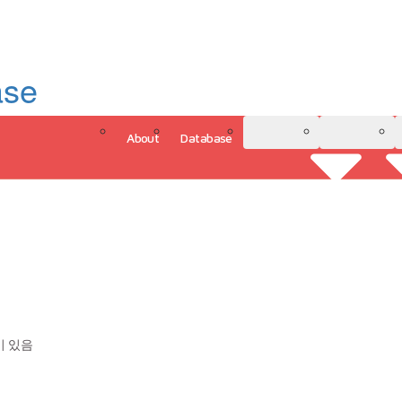
ase
About
Database
3D Model
Analytics
그인
이 있음