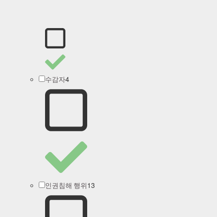
4
수감자
13
인권침해 행위