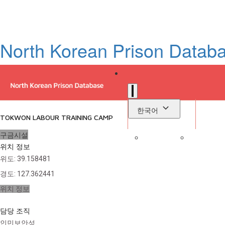
North Korean Prison Datab
한국어
TOKWON LABOUR TRAINING CAMP
구금시설
위치 정보
로
위도
:
39.158481
라이브러리
경도
:
127.362441
위치 정보
담당 조직
인민보안성