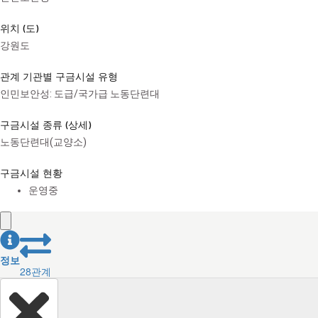
위치 (도)
강원도
관계 기관별 구금시설 유형
인민보안성: 도급/국가급 노동단련대
구금시설 종류 (상세)
노동단련대(교양소)
구금시설 현황
운영중
정보
28
관계