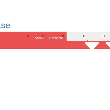
ase
About
Database
3D Model
Analytics
그인