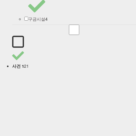
4
구금시설
21
사건 1