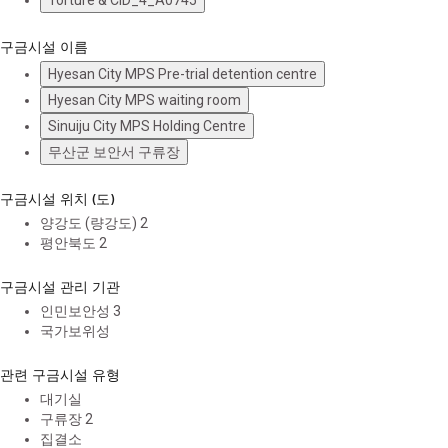
Torture & CID_4_A0745
구금시설 이름
Hyesan City MPS Pre-trial detention centre
Hyesan City MPS waiting room
Sinuiju City MPS Holding Centre
무산군 보안서 구류장
구금시설 위치 (도)
양강도 (량강도)
2
평안북도
2
구금시설 관리 기관
인민보안성
3
국가보위성
관련 구금시설 유형
대기실
구류장
2
집결소