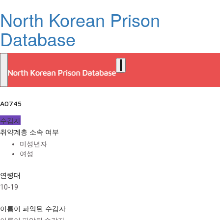
North Korean Prison
Database
A0745
수감자
취약계층 소속 여부
미성년자
여성
연령대
10-19
이름이 파악된 수감자