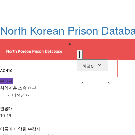
North Korean Prison Datab
한국어
A0410
수감자
취약계층 소속 여부
로
미성년자
라이브러리
연령대
10-19
이름이 파악된 수감자