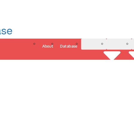
ase
About
Database
3D Model
Analytics
그인