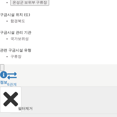
온성군 보위부 구류장
구금시설 위치 (도)
함경북도
구금시설 관리 기관
국가보위성
관련 구금시설 유형
구류장
정보
6
관계
필터제거