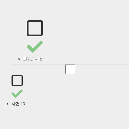
1
구금시설
3
사건 1