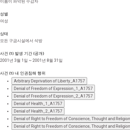
이름이 파악된 수감자
성별
여성
상태
모든 구금시설에서 석방
사건 (1) 발생 기간 (공개)
2001년 3월 1일 ~ 2001년 8월 31일
사건 (1) 내 인권침해 행위
Arbitrary Deprivation of Liberty_A1757
Denial of Freedom of Expression_1_A1757
Denial of Freedom of Expression_2_A1757
Denial of Health_1_A1757
Denial of Health_2_A1757
Denial of Right to Freedom of Conscience, Thought and Relig
Denial of Right to Freedom of Conscience, Thought and Relig