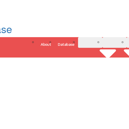
ase
About
Database
3D Model
Analytics
그인