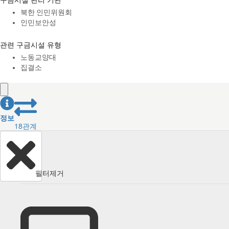
북한 인민위원회
인민보안성
관련 구금시설 유형
노동교양대
집결소
정보
18
관계
필터제거