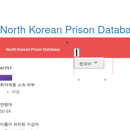
North Korean Prison Datab
한국어
A1757
수감자
취약계층 소속 여부
로
여성
라이브러리
연령대
50-59
이름이 파악된 수감자