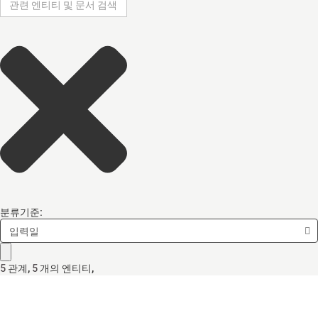
분류기준:
입력일
5
관계
,
5
개의 엔티티,