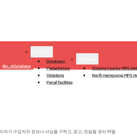
Analytics
3D Model
Detainees
About
Database
Perpetrators
Onsong County MPS Det
Violations
North Hamgyong MPS Ho
Penal Facilities
관리자가 수감자의 정보나 사상을 구하고, 얻고, 전달할 권리 박탈