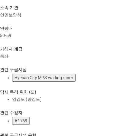
소속 기관
인민보안성
연령대
50-59
가해자 계급
중좌
관련 구금시설
Hyesan City MPS waiting room
당시 목격 위치 (도)
양강도 (량강도)
관련 수감자
A1769
관련 구금시설 유형