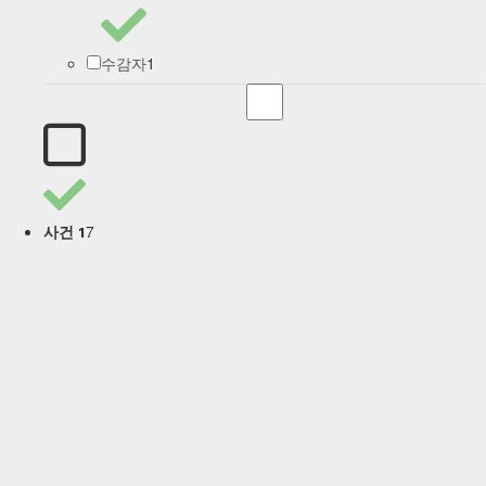
1
수감자
7
사건 1