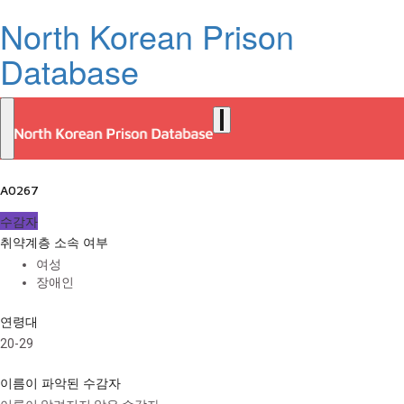
North Korean Prison
Database
A0267
수감자
취약계층 소속 여부
여성
장애인
연령대
20-29
이름이 파악된 수감자