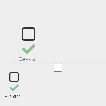
1
구금시설
4
사건 1