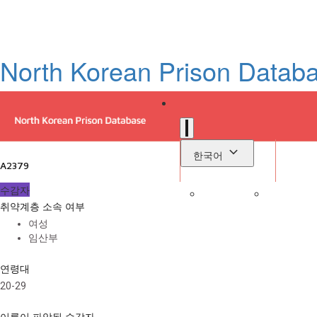
North Korean Prison Datab
한국어
A2379
수감자
취약계층 소속 여부
로
여성
라이브러리
임산부
연령대
20-29
이름이 파악된 수감자