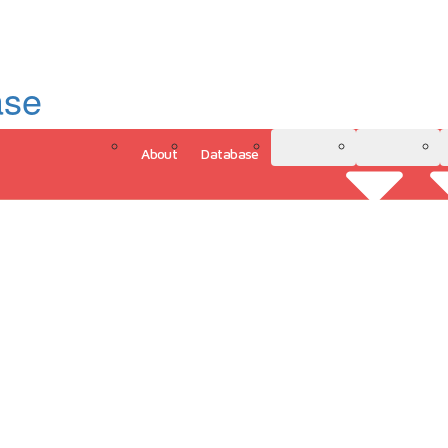
ase
About
Database
3D Model
Analytics
그인