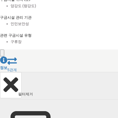
양강도 (량강도)
구금시설 관리 기관
인민보안성
관련 구금시설 유형
구류장
정보
5
관계
필터제거