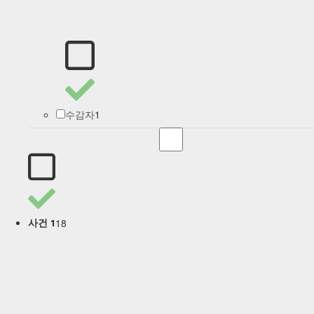
1
수감자
18
사건 1