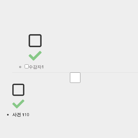
1
수감자
10
사건 1