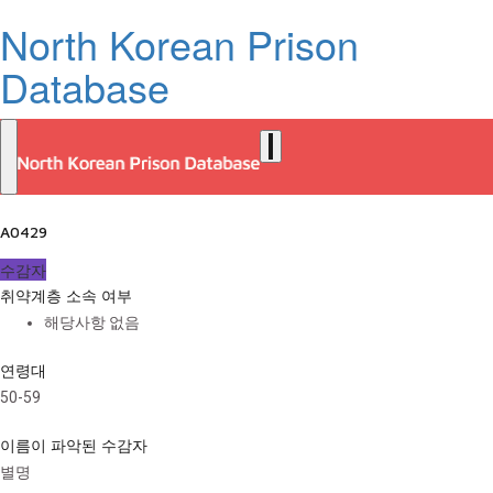
North Korean Prison
Database
A0429
수감자
취약계층 소속 여부
해당사항 없음
연령대
50-59
이름이 파악된 수감자
별명