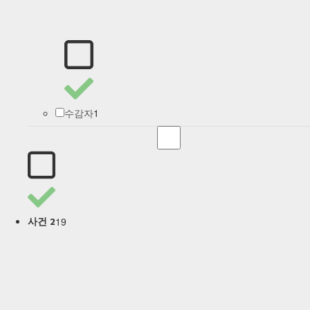
1
수감자
19
사건 2