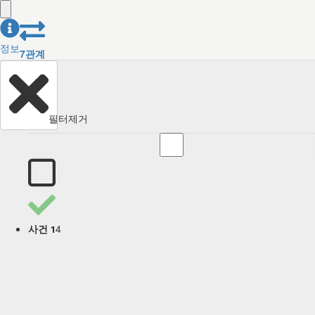
정보
7
관계
필터제거
4
사건 1