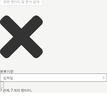
분류기준:
입력일
7
관계
,
7
개의 엔티티,