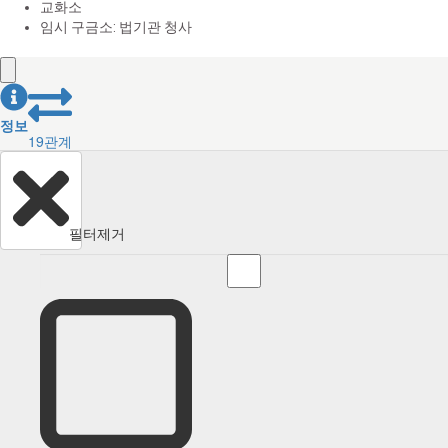
교화소
임시 구금소: 법기관 청사
정보
19
관계
필터제거