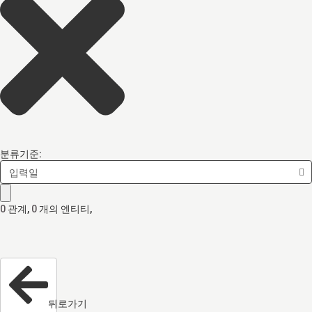
분류기준:
입력일
0
관계
,
0
개의 엔티티,
뒤로가기