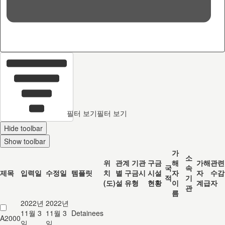
36
c
필터 보기
필터 보기
Hide toolbar
Show toolbar
가
소
위
관계 기관
구금
해
가해
관련
국
속
제목
입력일
수정일
템플릿
치
별 구금시
시설
자
자
수감
적
기
(도)
설 유형
현황
이
계급
자
관
름
2022년
2022년
11월 3
11월 3
Detainees
A2000
일
일