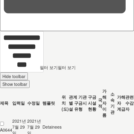
36
c
필터 보기
필터 보기
Hide toolbar
Show toolbar
가
소
위
관계 기관
구금
해
가해
관련
국
속
제목
입력일
수정일
템플릿
치
별 구금시
시설
자
자
수감
적
기
(도)
설 유형
현황
이
계급
자
관
름
2021년
2021년
7월 29
7월 29
Detainees
A0644
일
일