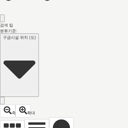
검색 팁
분류기준:
구금시설 위치 (도)
축소
확대