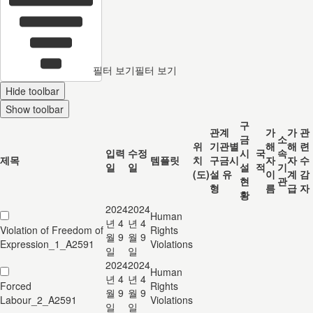
필터 보기
필터 보기
Hide toolbar
Show toolbar
구
관계
가
가
관
금
소
위
기관별
해
해
련
입력
수정
시
국
속
제목
템플릿
치
구금시
자
자
수
일
일
설
적
기
(도)
설 유
이
계
감
현
관
형
름
급
자
황
2024
2024
Human
년 4
년 4
Violation of Freedom of
Rights
월 9
월 9
Expression_1_A2591
Violations
일
일
2024
2024
Human
년 4
년 4
Forced
Rights
월 9
월 9
Labour_2_A2591
Violations
일
일