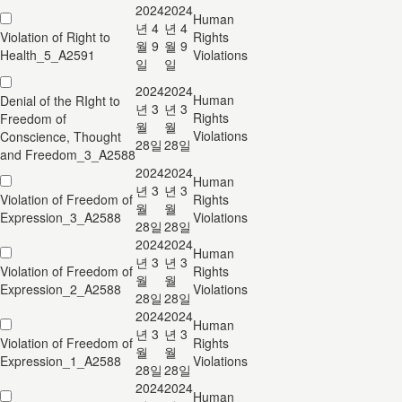
2024
2024
Human
년 4
년 4
Violation of Right to
Rights
월 9
월 9
Health_5_A2591
Violations
일
일
2024
2024
Human
Denial of the RIght to
년 3
년 3
Rights
Freedom of
월
월
Violations
Conscience, Thought
28일
28일
and Freedom_3_A2588
2024
2024
Human
년 3
년 3
Violation of Freedom of
Rights
월
월
Expression_3_A2588
Violations
28일
28일
2024
2024
Human
년 3
년 3
Violation of Freedom of
Rights
월
월
Expression_2_A2588
Violations
28일
28일
2024
2024
Human
년 3
년 3
Violation of Freedom of
Rights
월
월
Expression_1_A2588
Violations
28일
28일
2024
2024
Human