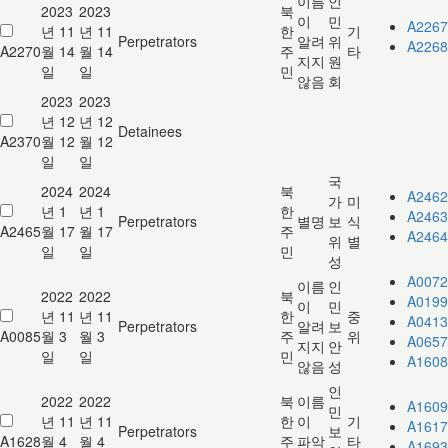
이름
인
2023
2023
북
이
민
A2267
년 11
년 11
한
기
Perpetrators
알려
위
A2268
A2270
월 14
월 14
주
타
지지
원
일
일
민
않음
회
2023
2023
년 12
년 12
Detainees
A2370
월 12
월 12
일
일
국
2024
2024
북
A2462
가
미
년 1
년 1
한
A2463
Perpetrators
별명
보
식
A2465
월 17
월 17
주
A2464
위
별
일
일
민
성
A0072
이름
인
2022
2022
북
A0199
이
민
년 11
년 11
한
중
A0413
Perpetrators
알려
보
A0085
월 3
월 3
주
위
A0657
지지
안
일
일
민
A1608
않음
성
인
2022
2022
북
이름
A1609
민
년 11
년 11
한
이
기
A1617
Perpetrators
보
A1628
월 4
월 4
주
파악
타
A1693