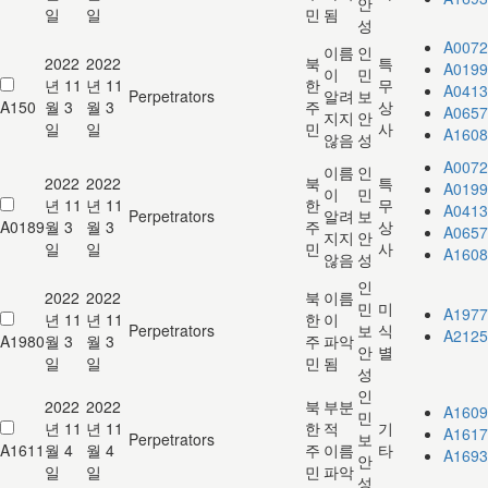
안
일
일
민
됨
성
A0072
이름
인
2022
2022
북
특
A0199
이
민
년 11
년 11
한
무
A0413
Perpetrators
알려
보
A150
월 3
월 3
주
상
A0657
지지
안
일
일
민
사
A1608
않음
성
A0072
이름
인
2022
2022
북
특
A0199
이
민
년 11
년 11
한
무
A0413
Perpetrators
알려
보
A0189
월 3
월 3
주
상
A0657
지지
안
일
일
민
사
A1608
않음
성
인
2022
2022
북
이름
민
미
A1977
년 11
년 11
한
이
Perpetrators
보
식
A2125
A1980
월 3
월 3
주
파악
안
별
일
일
민
됨
성
인
2022
2022
북
부분
A1609
민
년 11
년 11
한
적
기
A1617
Perpetrators
보
A1611
월 4
월 4
주
이름
타
A1693
안
일
일
민
파악
성