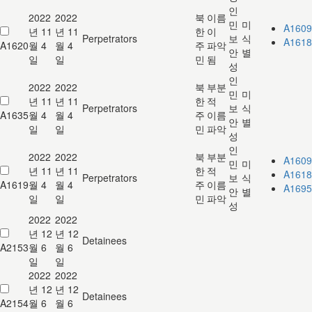
인
2022
2022
북
이름
민
미
A1609
년 11
년 11
한
이
Perpetrators
보
식
A1618
A1620
월 4
월 4
주
파악
안
별
일
일
민
됨
성
인
2022
2022
북
부분
민
미
년 11
년 11
한
적
Perpetrators
보
식
A1635
월 4
월 4
주
이름
안
별
일
일
민
파악
성
인
2022
2022
북
부분
A1609
민
미
년 11
년 11
한
적
A1618
Perpetrators
보
식
A1619
월 4
월 4
주
이름
A1695
안
별
일
일
민
파악
성
2022
2022
년 12
년 12
Detainees
A2153
월 6
월 6
일
일
2022
2022
년 12
년 12
Detainees
A2154
월 6
월 6