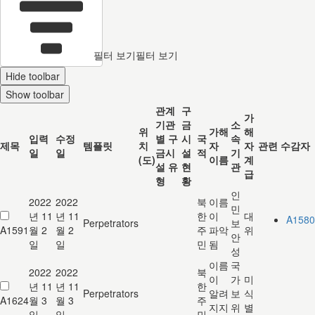
필터 보기
필터 보기
Hide toolbar
Show toolbar
관계
구
가
기관
금
소
위
가해
해
입력
수정
별 구
시
국
속
제목
템플릿
치
자
자
관련 수감자
일
일
금시
설
적
기
(도)
이름
계
설 유
현
관
급
형
황
인
2022
2022
북
이름
민
년 11
년 11
한
이
대
A1580
Perpetrators
보
A1591
월 2
월 2
주
파악
위
안
일
일
민
됨
성
이름
국
2022
2022
북
이
가
미
년 11
년 11
한
Perpetrators
알려
보
식
A1624
월 3
월 3
주
지지
위
별
일
일
민