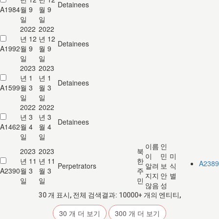
Detainees
A1984
월 9
월 9
일
일
2022
2022
년 12
년 12
Detainees
A1992
월 9
월 9
일
일
2023
2023
년 1
년 1
Detainees
A1599
월 3
월 3
일
일
2022
2022
년 3
년 3
Detainees
A1462
월 4
월 4
일
일
이름
인
2023
2023
북
이
민
미
년 11
년 11
한
A2389
Perpetrators
알려
보
식
A2390
월 3
월 3
주
지지
안
별
일
일
민
않음
성
30
개 표시, 전체 검색결과:
10000+
개의 엔티티,
30
개 더 보기
300
개 더 보기