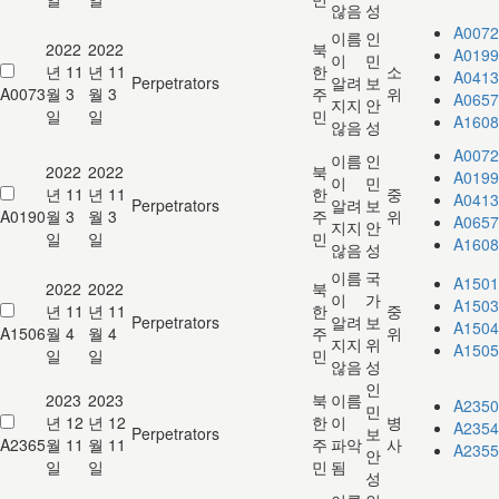
않음
성
A0072
이름
인
2022
2022
북
A0199
이
민
년 11
년 11
한
소
A0413
Perpetrators
알려
보
A0073
월 3
월 3
주
위
A0657
지지
안
일
일
민
A1608
않음
성
A0072
이름
인
2022
2022
북
A0199
이
민
년 11
년 11
한
중
A0413
Perpetrators
알려
보
A0190
월 3
월 3
주
위
A0657
지지
안
일
일
민
A1608
않음
성
이름
국
A1501
2022
2022
북
이
가
A1503
년 11
년 11
한
중
Perpetrators
알려
보
A1504
A1506
월 4
월 4
주
위
지지
위
A1505
일
일
민
않음
성
인
2023
2023
북
이름
A2350
민
년 12
년 12
한
이
병
A2354
Perpetrators
보
A2365
월 11
월 11
주
파악
사
A2355
안
일
일
민
됨
성