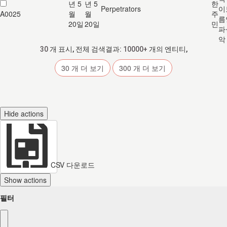
년 5
년 5
한
Perpetrators
이
A0025
월
월
주
름
20일
20일
민
파
악
30
개 표시, 전체 검색결과:
10000+
개의 엔티티,
30
개 더 보기
300
개 더 보기
Hide actions
CSV 다운로드
Show actions
필터