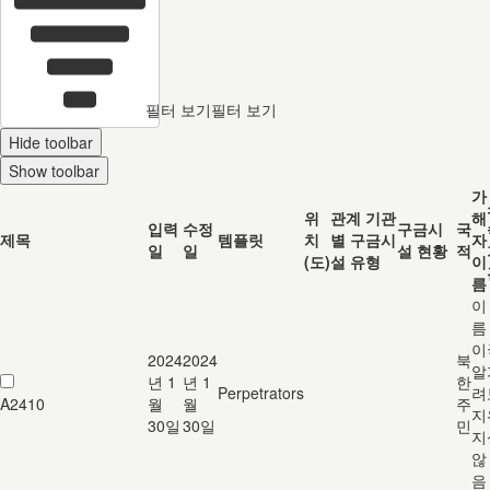
필터 보기
필터 보기
Hide toolbar
Show toolbar
가
위
관계 기관
해
입력
수정
구금시
국
제목
템플릿
치
별 구금시
자
일
일
설 현황
적
(도)
설 유형
이
름
이
름
이
2024
2024
북
알
년 1
년 1
한
Perpetrators
려
A2410
월
월
주
지
30일
30일
민
지
않
음