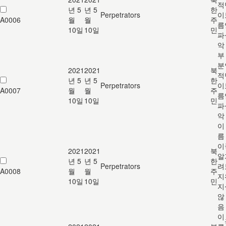
적
년 5
년 5
한
Perpetrators
이
A0006
월
월
주
름
10일
10일
민
파
악
부
분
2021
2021
북
적
년 5
년 5
한
Perpetrators
이
A0007
월
월
주
름
10일
10일
민
파
악
이
름
이
2021
2021
북
알
년 5
년 5
한
Perpetrators
려
A0008
월
월
주
지
10일
10일
민
지
않
음
이