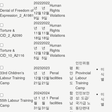
2022
2022
Human
년
년
Denial of Freedom of
Rights
12월
12월
Expression_2_A1981
Violations
9일
9일
2022
2022
Human
년
년
Torture &
Rights
11월
11월
CID_2_A2090
Violations
18일
18일
2022
2022
Human
년
년
Torture &
Rights
12월
12월
CID_10_A2116
Violations
5일
5일
인민위원
2023
2023
평
회:
미
33rd Children's
년
년
Penal
안
Provincial
식
Labour Training
12월
12월
facilities
남
Labour
별
Camp
21일
21일
도
Training
Camp
2024
2024
함
인민보안
미
년 1
년 1
Penal
경
성: 도급/
식
55th Labour Training
월
월
facilities
남
국가급 노
별
Camp
31일
31일
도
동단련대