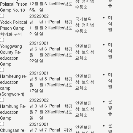
성: 정치범
12월
월 6
facilities
남도
Political Prison
중
수용소
6일
일
Camp No. 18
2022
2022
미
국가보위
년
년 11
Penal
함경
Yodok Political
식
성: 정치범
11월
월 21
facilities
남도
Prison Camp
별
수용소
21일
일
혁명화 구역
2021
2021
미
인민보안
Yonggwang
년 6
년 6
Penal
함경
식
성: 보안성
County Re-
월
월 22
facilities
남도
별
교화소
education
22일
일
Camp
2021
2021
미
인민보안
Hamheung re-
년 5
년 5
Penal
함경
식
성: 보안성
education
월
월 17
facilities
남도
별
교화소
camp
17일
일
(Songwon-ri)
2022
2022
운
인민보안
년 3
년 6
Penal
함경
Hamhung Re-
영
성: 보안성
월 7
월 23
facilities
남도
education
중
교화소
일
일
Camp
2021
2021
운
인민보안
년 7
년 7
Penal
평안
Chungsan re-
영
성: 보안성