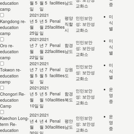
월 5
월 5
facilities
남도
education
중
교화소
일
일
camp
2021
2021
미
평양
인민보안
년 5
년 5
Penal
Kangdong re-
식
직할
성: 보안성
월
월 25
facilities
education
별
시
교화소
25일
일
camp
2021
2021
미
인민보안
년 7
년 7
Penal
함경
Oro re-
식
성: 보안성
월
월 22
facilities
남도
education
별
교화소
22일
일
camp
2021
2021
미
인민보안
년 7
년 7
Penal
강원
Tokwon re-
식
성: 보안성
월 5
월 5
facilities
도
education
별
교화소
일
일
camp
2021
2021
운
인민보안
년 5
년 5
Penal
함경
Chongori Re-
영
성: 보안성
월
월 10
facilities
북도
education
중
교화소
10일
일
Camp
2021
2021
운
인민보안
Kaechon Long-
년 4
년 4
Penal
평안
영
성: 보안성
term Re-
월
월 30
facilities
남도
중
교화소
education
30일
일