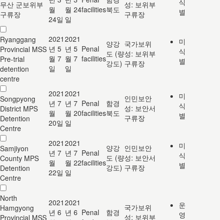
식
무산 군보위부
성: 보위부
월
월 24
facilities
북도
별
구류장
구류장
24일
일
2021
2021
Ryanggang
미
양강
국가보위
년 5
년 5
Penal
Provincial MSS
식
도 (량
성: 보위부
월 7
월 7
facilities
Pre-trial
별
강도)
구류장
일
일
detention
centre
2021
2021
미
인민보안
Songpyong
년 7
년 7
Penal
함경
식
성: 보안서
District MPS
월
월 20
facilities
북도
별
구류장
Detention
20일
일
Centre
2021
2021
미
양강
인민보안
Samjiyon
년 7
년 7
Penal
식
도 (량
성: 보안서
County MPS
월
월 22
facilities
별
강도)
구류장
Detention
22일
일
Centre
North
2021
2021
운
국가보위
Hamgyong
년 6
년 6
Penal
함경
영
성: 보위부
Provincial MSS