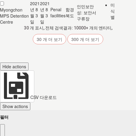
2021
2021
미
인민보안
년 8
년 8
Penal
함경
Myongchon
식
성: 보안서
월 3
월 3
facilities
북도
MPS Detention
별
구류장
일
일
Centre
30
개 표시, 전체 검색결과:
10000+
개의 엔티티,
30
개 더 보기
300
개 더 보기
Hide actions
CSV 다운로드
Show actions
필터