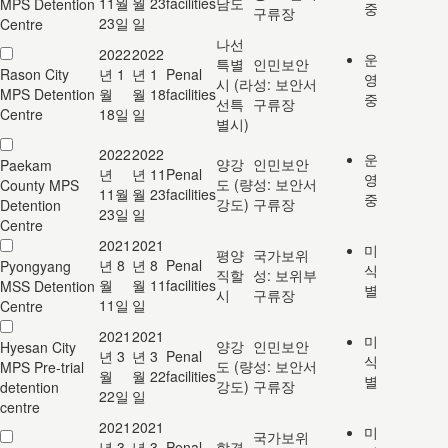
11월
월 23
facilities
남도
MPS Detention
중
구류장
23일
일
Centre
나선
2022
2022
운
특별
인민보안
Rason City
년 1
년 1
Penal
영
시 (라
성: 보안서
MPS Detention
월
월 18
facilities
중
선특
구류장
Centre
18일
일
별시)
2022
2022
운
양강
인민보안
Paekam
년
년 11
Penal
영
도 (량
성: 보안서
County MPS
11월
월 23
facilities
중
강도)
구류장
Detention
23일
일
Centre
2021
2021
미
평양
국가보위
년 8
년 8
Penal
Pyongyang
식
직할
성: 보위부
월
월 11
facilities
MSS Detention
별
시
구류장
11일
일
Centre
2021
2021
미
양강
인민보안
Hyesan City
년 3
년 3
Penal
식
도 (량
성: 보안서
MPS Pre-trial
월
월 22
facilities
별
강도)
구류장
detention
22일
일
centre
2021
2021
미
국가보위
년 3
년 3
Penal
함경