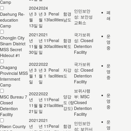
Camp
2024
2024
인민보안
폐
년 3
년 3
Penal
함경
Daehung Re-
성: 보안성
쇄
월
월 13
facilities
남도
education
교화소
13일
일
Camp
2021
2021
국가보위
운
Chongjin City
년
년 11
Penal
함경
성: Closed
영
Sinam District
11월
월 30
facilities
북도
Detention
중
MSS Secret
30일
일
Facility
Hideout #1
2022
2022
국가보위
운
Chagang
년 3
년 3
Penal
자강
성: Closed
영
Provincial MSS
월 1
월 1
facilities
도
Detention
중
Internment
일
일
Facility
Camp
보위사령
2022
2022
운
양강
부: MSC
MSC Bureau 7
년
년 11
Penal
영
도 (량
Closed
Closed
11월
월 21
facilities
중
강도)
Detention
Detention
21일
일
Facility
Facility
2021
2021
운
인민보안
년
년 11
Penal
함경
Riwon County
영
성: 보안서