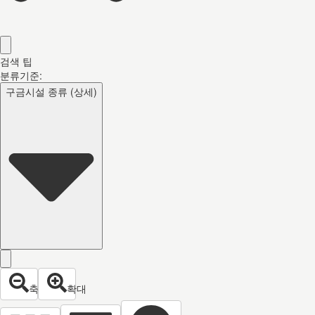
검색 팁
분류기준:
구금시설 종류 (상세)
축소
확대