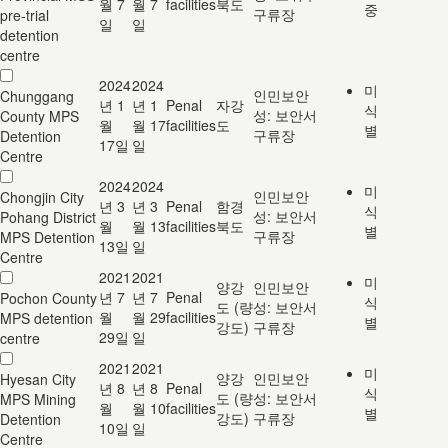
월 7
월 7
facilities
북도
중
구류장
pre-trial
일
일
detention
centre
2024
2024
미
인민보안
Chunggang
년 1
년 1
Penal
자강
식
성: 보안서
County MPS
월
월 17
facilities
도
별
구류장
Detention
17일
일
Centre
2024
2024
미
인민보안
Chongjin City
년 3
년 3
Penal
함경
식
성: 보안서
Pohang District
월
월 13
facilities
북도
별
구류장
MPS Detention
13일
일
Centre
2021
2021
미
양강
인민보안
년 7
년 7
Penal
Pochon County
식
도 (량
성: 보안서
월
월 29
facilities
MPS detention
별
강도)
구류장
29일
일
centre
2021
2021
미
양강
인민보안
Hyesan City
년 8
년 8
Penal
식
도 (량
성: 보안서
MPS Mining
월
월 10
facilities
별
강도)
구류장
Detention
10일
일
Centre