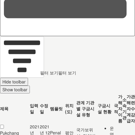
36
c
필터 보기
필터 보기
Hide toolbar
Show toolbar
가
가
관
소
관계 기관
해
해
련
입력
수정
위치
구금시
국
속
제목
템플릿
별 구금시
자
자
수
일
일
(도)
설 현황
적
기
설 유형
이
계
감
관
름
급
자
2021
2021
운
국가보위
년
년 12
Penal
평안
Pukchang
영