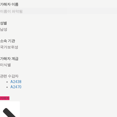
가해자 이름
이름이 파악됨
성별
남성
소속 기관
국가보위성
가해자 계급
미식별
관련 수감자
A2438
A2470
가해자