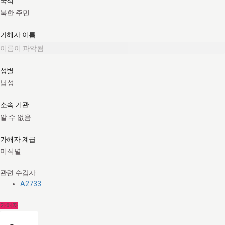
국적
북한 주민
가해자 이름
이름이 파악됨
성별
남성
소속 기관
알 수 없음
가해자 계급
미식별
관련 수감자
A2733
가해자