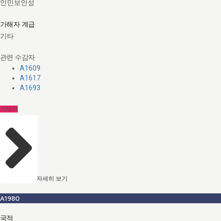
인민보안성
가해자 계급
기타
관련 수감자
A1609
A1617
A1693
가해자
자세히 보기
A1980
국적