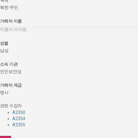
북한 주민
가해자 이름
이름이 파악됨
성별
남성
소속 기관
인민보안성
가해자 계급
병사
관련 수감자
A2350
A2354
A2355