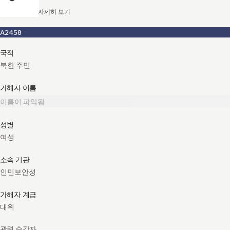
자세히 보기
A2458
국적
북한 주민
가해자 이름
이름이 파악됨
성별
여성
소속 기관
인민보안성
가해자 계급
대위
관련 수감자