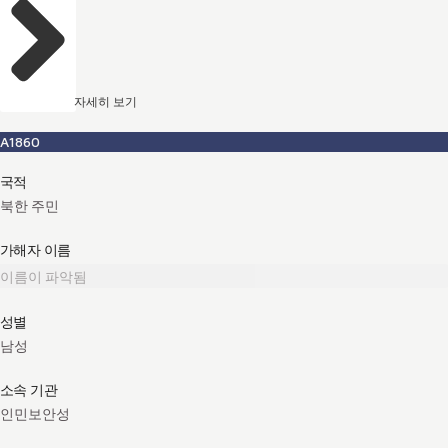
자세히 보기
A1860
국적
북한 주민
가해자 이름
이름이 파악됨
성별
남성
소속 기관
인민보안성