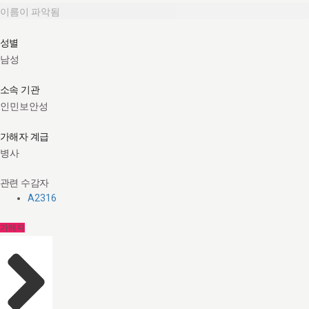
이름이 파악됨
성별
남성
소속 기관
인민보안성
가해자 계급
병사
관련 수감자
A2316
가해자