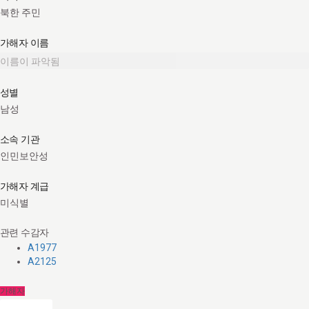
북한 주민
가해자 이름
이름이 파악됨
성별
남성
소속 기관
인민보안성
가해자 계급
미식별
관련 수감자
A1977
A2125
가해자