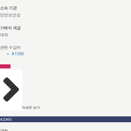
소속 기관
인민보안성
가해자 계급
대위
관련 수감자
A1580
가해자
자세히 보기
A2365
국적