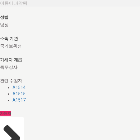
이름이 파악됨
성별
남성
소속 기관
국가보위성
가해자 계급
특무상사
관련 수감자
A1514
A1515
A1517
가해자