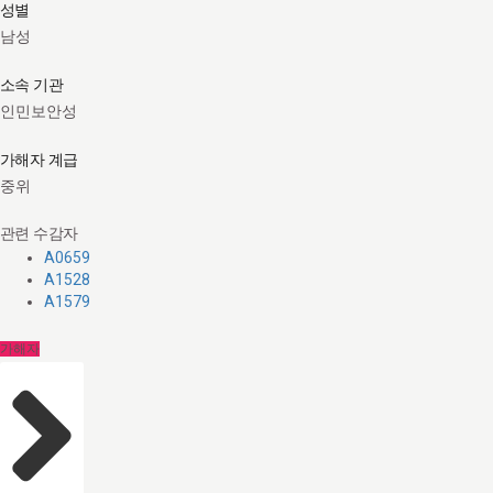
성별
남성
소속 기관
인민보안성
가해자 계급
중위
관련 수감자
A0659
A1528
A1579
가해자