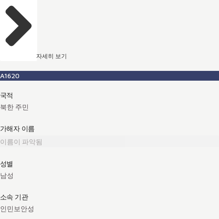
자세히 보기
A1620
국적
북한 주민
가해자 이름
이름이 파악됨
성별
남성
소속 기관
인민보안성