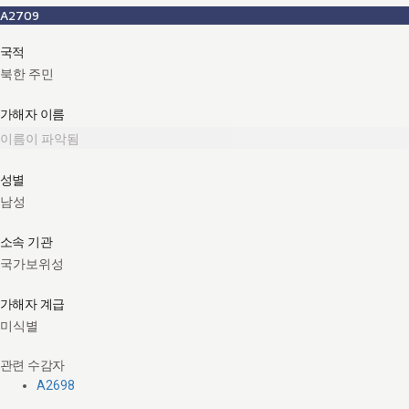
A2709
국적
북한 주민
가해자 이름
이름이 파악됨
성별
남성
소속 기관
국가보위성
가해자 계급
미식별
관련 수감자
A2698