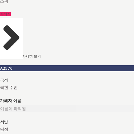
소위
가해자
자세히 보기
A2576
국적
북한 주민
가해자 이름
이름이 파악됨
성별
남성