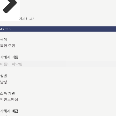
자세히 보기
A2595
국적
북한 주민
가해자 이름
이름이 파악됨
성별
남성
소속 기관
인민보안성
가해자 계급