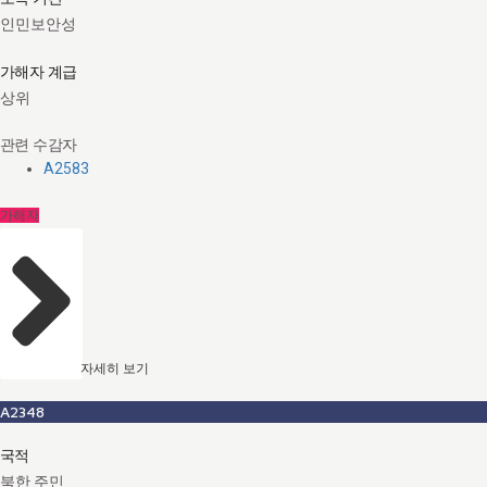
인민보안성
가해자 계급
상위
관련 수감자
A2583
가해자
자세히 보기
A2348
국적
북한 주민