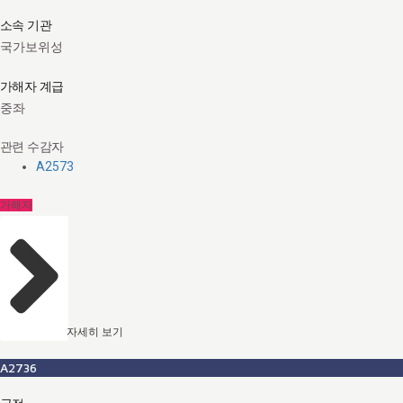
소속 기관
국가보위성
가해자 계급
중좌
관련 수감자
A2573
가해자
자세히 보기
A2736