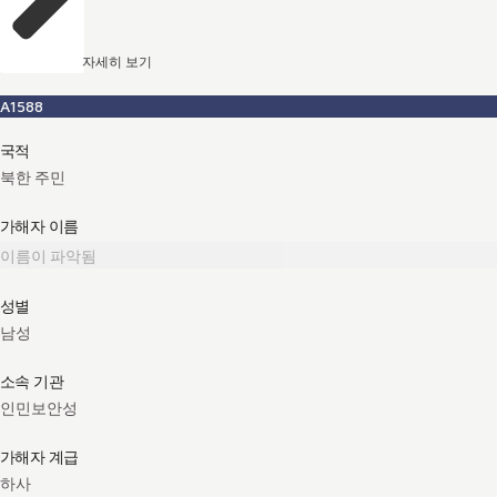
자세히 보기
A1588
국적
북한 주민
가해자 이름
이름이 파악됨
성별
남성
소속 기관
인민보안성
가해자 계급
하사