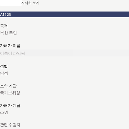
자세히 보기
A1523
국적
북한 주민
가해자 이름
이름이 파악됨
성별
남성
소속 기관
국가보위성
가해자 계급
소위
관련 수감자