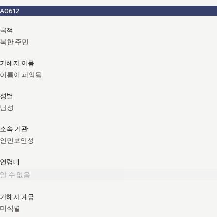
A0612
국적
북한 주민
가해자 이름
이름이 파악됨
성별
남성
소속 기관
인민보안성
연령대
알 수 없음
가해자 계급
미식별