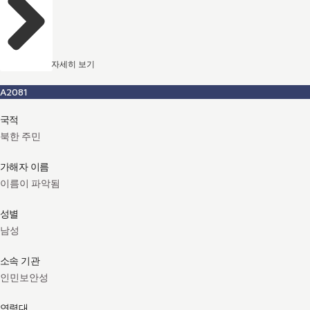
자세히 보기
A2081
국적
북한 주민
가해자 이름
이름이 파악됨
성별
남성
소속 기관
인민보안성
연령대