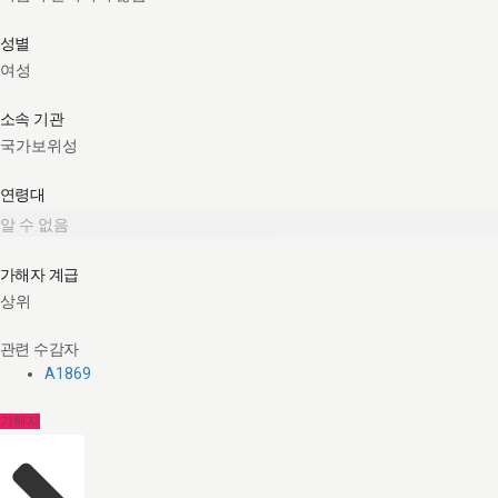
성별
여성
소속 기관
국가보위성
연령대
알 수 없음
가해자 계급
상위
관련 수감자
A1869
가해자