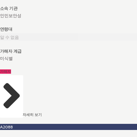
소속 기관
인민보안성
연령대
알 수 없음
가해자 계급
미식별
가해자
자세히 보기
A2088