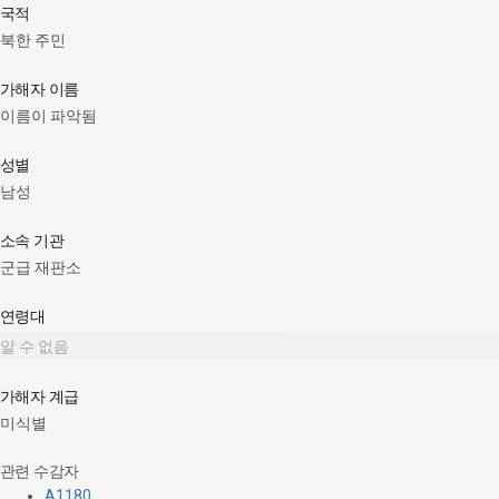
국적
북한 주민
가해자 이름
이름이 파악됨
성별
남성
소속 기관
군급 재판소
연령대
알 수 없음
가해자 계급
미식별
관련 수감자
A1180