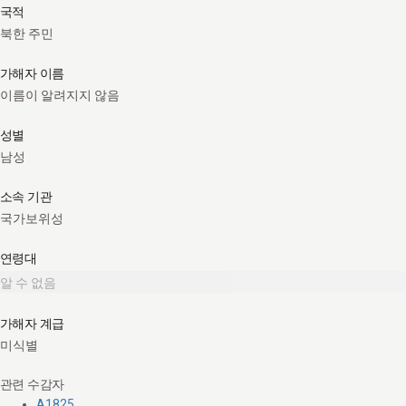
국적
북한 주민
가해자 이름
이름이 알려지지 않음
성별
남성
소속 기관
국가보위성
연령대
알 수 없음
가해자 계급
미식별
관련 수감자
A1825