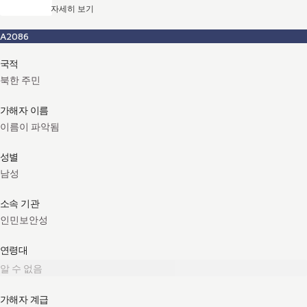
자세히 보기
A2086
국적
북한 주민
가해자 이름
이름이 파악됨
성별
남성
소속 기관
인민보안성
연령대
알 수 없음
가해자 계급