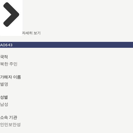
자세히 보기
A0643
국적
북한 주민
가해자 이름
별명
성별
남성
소속 기관
인민보안성