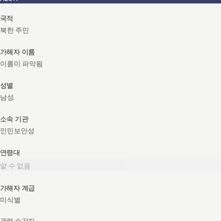
국적
북한 주민
가해자 이름
이름이 파악됨
성별
남성
소속 기관
인민보안성
연령대
알 수 없음
가해자 계급
미식별
관련 수감자