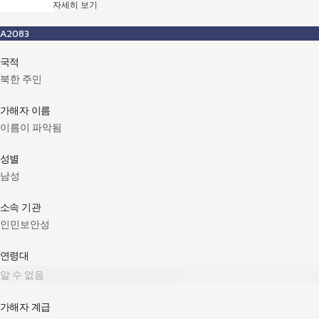
자세히 보기
A2083
국적
북한 주민
가해자 이름
이름이 파악됨
성별
남성
소속 기관
인민보안성
연령대
알 수 없음
가해자 계급