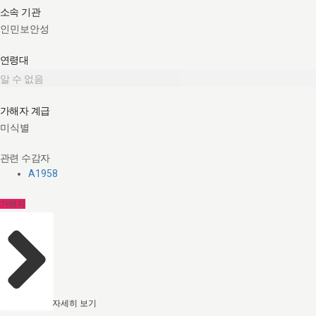
소속 기관
인민보안성
연령대
알 수 없음
가해자 계급
미식별
관련 수감자
A1958
가해자
자세히 보기