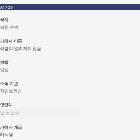
A1709
국적
북한 주민
가해자 이름
이름이 알려지지 않음
성별
남성
소속 기관
인민보안성
연령대
알 수 없음
가해자 계급
미식별