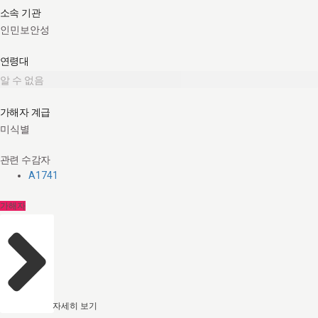
소속 기관
인민보안성
연령대
알 수 없음
가해자 계급
미식별
관련 수감자
A1741
가해자
자세히 보기