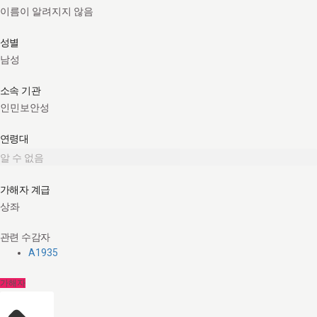
이름이 알려지지 않음
성별
남성
소속 기관
인민보안성
연령대
알 수 없음
가해자 계급
상좌
관련 수감자
A1935
가해자