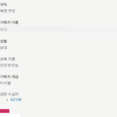
국적
북한 주민
가해자 이름
별명
성별
남성
소속 기관
인민보안성
가해자 계급
미식별
관련 수감자
A2198
가해자