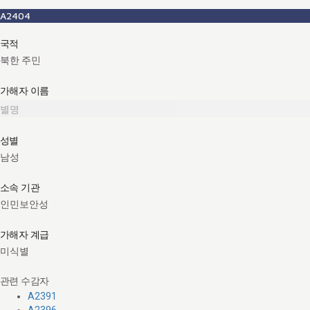
A2404
국적
북한 주민
가해자 이름
별명
성별
남성
소속 기관
인민보안성
가해자 계급
미식별
관련 수감자
A2391