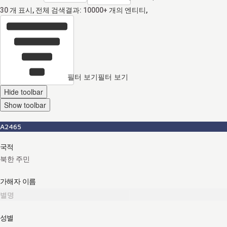
30
개 표시, 전체 검색결과:
10000+
개의 엔티티,
필터 보기
필터 보기
Hide toolbar
Show toolbar
A2465
국적
북한 주민
가해자 이름
별명
성별