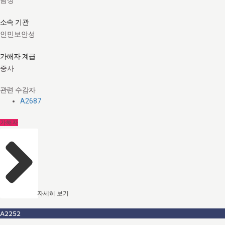
남성
소속 기관
인민보안성
가해자 계급
중사
관련 수감자
A2687
가해자
자세히 보기
A2252