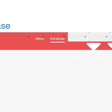
ase
About
Database
3D Model
Analytics
그인