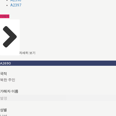
A2396
A2397
가해자
자세히 보기
A2690
국적
북한 주민
가해자 이름
별명
성별