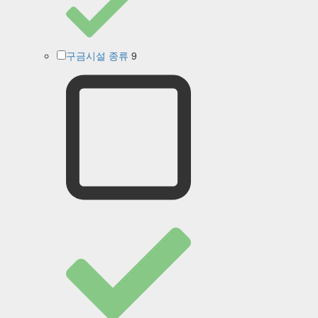
9
구금시설 종류